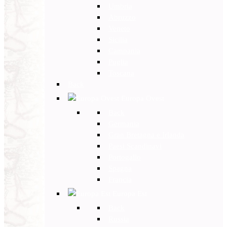
Umbria
Abruzzo
Veneto
Sicilia
Campania
Puglia
Toscana
Back
Europa Ovest
Back
Germania
Gran Bretagna e Irlanda
Paesi Scandinavi
Portogallo
Spagna
Francia
Europa Est
Back
Russia