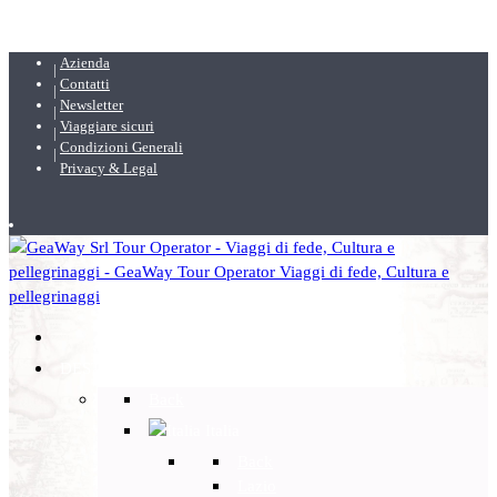
Azienda
Contatti
Newsletter
Viaggiare sicuri
Condizioni Generali
Privacy & Legal
DESTINAZIONI
Back
Italia
Back
Lazio