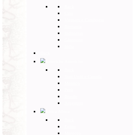
Back
Cina
Vietnam e Cambogia
Birmania
Indonesia
Giappone
India
Back
Americhe
Back
Stati Uniti e Canada
Messico
Perù
Brasile
Argentina
Africa
Back
Egitto
Marocco