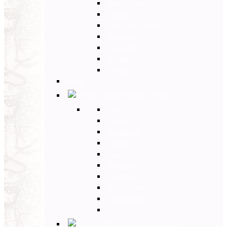
Paesi Baltici
Polonia
Paesi dei Balcani
Bulgaria
Ungheria
Romania
Grecia
Back
Medio Oriente
Back
Israele
Giordania
Turchia
Iran
Armenia
Georgia
Emirati Arabi
Uzbekistan
Oman
Estremo Oriente