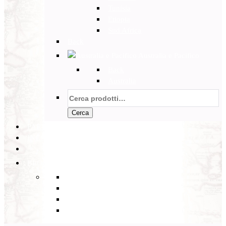
Tunisia
Etiopia
Sud Africa
Back
Australia e Pacifico
Back
Australia
Cerca:
Cerca
PARTENZE GARANTITE
INCOMING
BLOG
Back
Eventi
Diario di Viaggi
Notizie