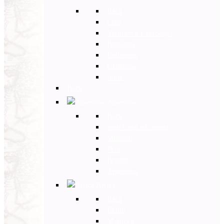
Back
Cina
Vietnam e Cambogia
Birmania
Indonesia
Giappone
India
Back
Americhe
Back
Stati Uniti e Canada
Messico
Perù
Brasile
Argentina
Africa
Back
Egitto
Marocco