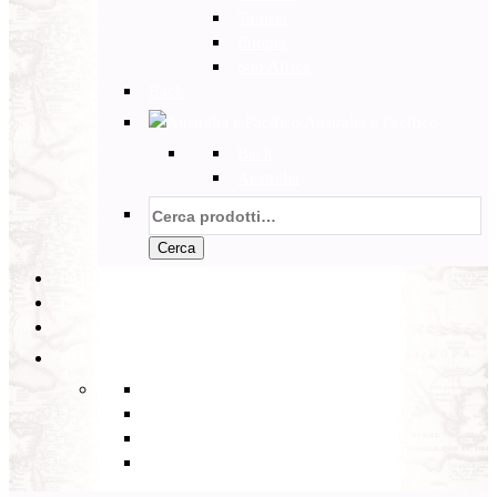
Tunisia
Etiopia
Sud Africa
Back
Australia e Pacifico
Back
Australia
Cerca:
Cerca
PARTENZE GARANTITE
INCOMING
BLOG
Back
Eventi
Diario di Viaggi
Notizie