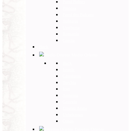
Paesi Baltici
Polonia
Paesi dei Balcani
Bulgaria
Ungheria
Romania
Grecia
Back
Medio Oriente
Back
Israele
Giordania
Turchia
Iran
Armenia
Georgia
Emirati Arabi
Uzbekistan
Oman
Estremo Oriente