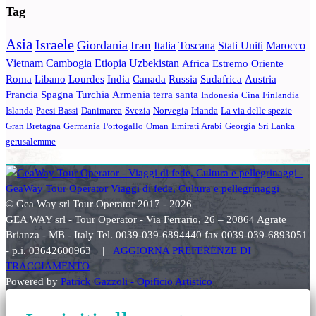
Tag
Asia
Israele
Giordania
Iran
Italia
Toscana
Stati Uniti
Marocco
Vietnam
Cambogia
Etiopia
Uzbekistan
Africa
Estremo Oriente
Roma
Libano
Lourdes
India
Canada
Russia
Sudafrica
Austria
Francia
Spagna
Turchia
Armenia
terra santa
Indonesia
Cina
Finlandia
Islanda
Paesi Bassi
Danimarca
Svezia
Norvegia
Irlanda
La via delle spezie
Gran Bretagna
Germania
Portogallo
Oman
Emirati Arabi
Georgia
Sri Lanka
gerusalemme
© Gea Way srl Tour Operator 2017 - 2026
GEA WAY srl - Tour Operator - Via Ferrario, 26 – 20864 Agrate
Brianza - MB - Italy Tel. 0039-039-6894440 fax 0039-039-6893051
- p.i. 03642600963 |
AGGIORNA PREFERENZE DI
TRACCIAMENTO
Powered by
Patrick Gazzoli - Opificio Artistico