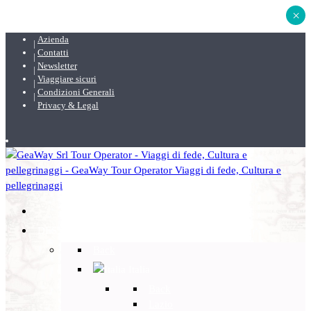
×
Azienda
Contatti
Newsletter
Viaggiare sicuri
Condizioni Generali
Privacy & Legal
DESTINAZIONI
Back
Italia
Back
Lazio