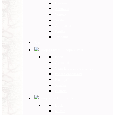
Umbria
Abruzzo
Veneto
Sicilia
Campania
Puglia
Toscana
Back
Europa Ovest
Back
Germania
Gran Bretagna e Irlanda
Paesi Scandinavi
Portogallo
Spagna
Francia
Europa Est
Back
Russia