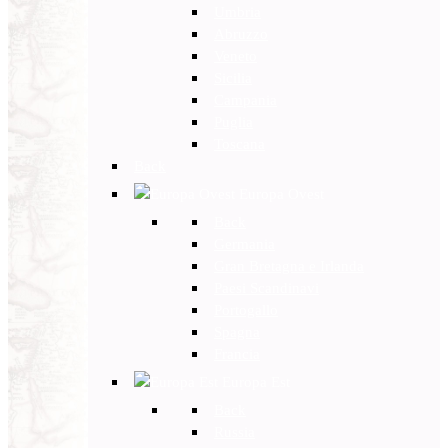
Umbria
Abruzzo
Veneto
Sicilia
Campania
Puglia
Toscana
Back
Europa Ovest
Back
Germania
Gran Bretagna e Irlanda
Paesi Scandinavi
Portogallo
Spagna
Francia
Europa Est
Back
Russia