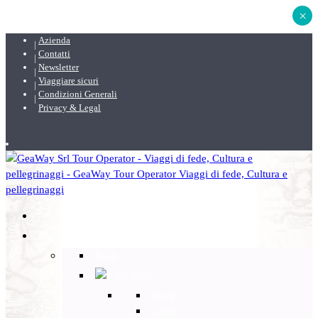
×
Azienda
Contatti
Newsletter
Viaggiare sicuri
Condizioni Generali
Privacy & Legal
DESTINAZIONI
Back
Italia
Back
Lazio