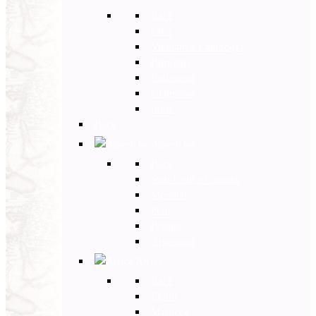
Back
Cina
Vietnam e Cambogia
Birmania
Indonesia
Giappone
India
Back
Americhe
Back
Stati Uniti e Canada
Messico
Perù
Brasile
Argentina
Africa
Back
Egitto
Marocco