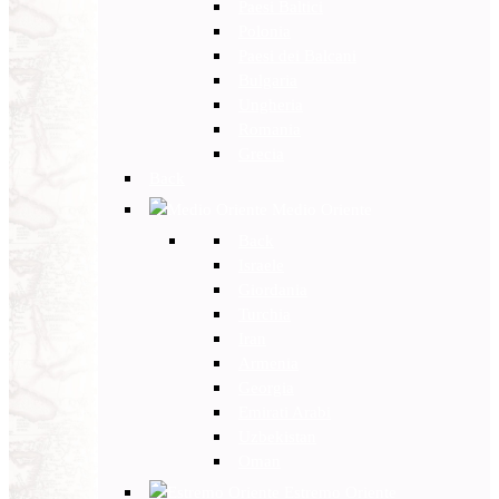
Paesi Baltici
Polonia
Paesi dei Balcani
Bulgaria
Ungheria
Romania
Grecia
Back
Medio Oriente
Back
Israele
Giordania
Turchia
Iran
Armenia
Georgia
Emirati Arabi
Uzbekistan
Oman
Estremo Oriente