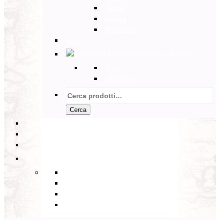
Tunisia
Etiopia
Sud Africa
Back
Australia e Pacifico
Back
Australia
Cerca:
Cerca
PARTENZE GARANTITE
INCOMING
BLOG
Back
Eventi
Diario di Viaggi
Notizie