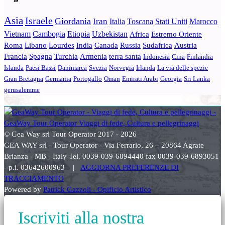
Asia
Israele
Giordania
Iran
Italia
Toscana
Stati Uniti
Marocco
Vietnam
Cambogia
Etiopia
Uzbekistan
Africa
Estremo Oriente
Roma
Libano
Lourdes
India
Canada
Russia
Sudafrica
Austria
Francia
Spagna
Turchia
Armenia
terra santa
Indonesia
Cina
Finlandia
Islanda
Paesi Bassi
Danimarca
Svezia
Norvegia
Irlanda
La via delle spezie
Gran Bretagna
Germania
Portogallo
Oman
Emirati Arabi
Georgia
Sri Lanka
gerusalemme
© Gea Way srl Tour Operator 2017 - 2026
GEA WAY srl - Tour Operator - Via Ferrario, 26 – 20864 Agrate
Brianza - MB - Italy Tel. 0039-039-6894440 fax 0039-039-6893051
- p.i. 03642600963 |
AGGIORNA PREFERENZE DI
TRACCIAMENTO
Powered by
Patrick Gazzoli - Opificio Artistico
Iscriviti alla nostra