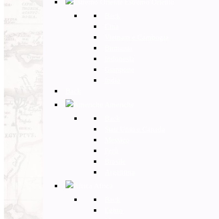
Estremo Oriente
Back
Cina
Vietnam e Cambogia
Birmania
Indonesia
Giappone
India
Back
Americhe
Back
Stati Uniti e Canada
Messico
Perù
Brasile
Argentina
Africa
Back
Egitto