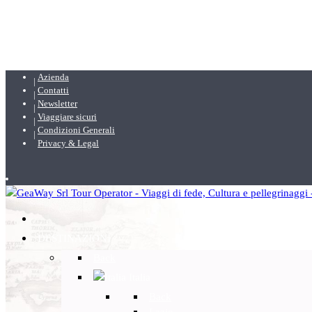
Azienda
Contatti
Newsletter
Viaggiare sicuri
Condizioni Generali
Privacy & Legal
DESTINAZIONI
Back
Italia
Back
Lazio