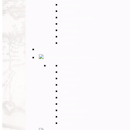
Paesi Baltici
Polonia
Paesi dei Balcani
Bulgaria
Ungheria
Romania
Grecia
Back
Medio Oriente
Back
Israele
Giordania
Turchia
Iran
Armenia
Georgia
Emirati Arabi
Uzbekistan
Oman