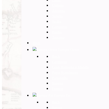
Umbria
Abruzzo
Veneto
Sicilia
Campania
Puglia
Toscana
Back
Europa Ovest
Back
Germania
Gran Bretagna e Irlanda
Paesi Scandinavi
Portogallo
Spagna
Francia
Europa Est
Back
Russia