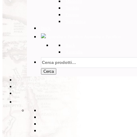
Marocco
Tunisia
Etiopia
Sud Africa
Back
Australia e Pacifico
Back
Australia
Cerca:
Cerca
PARTENZE GARANTITE
INCOMING
BLOG
Back
Eventi
Diario di Viaggi
Notizie