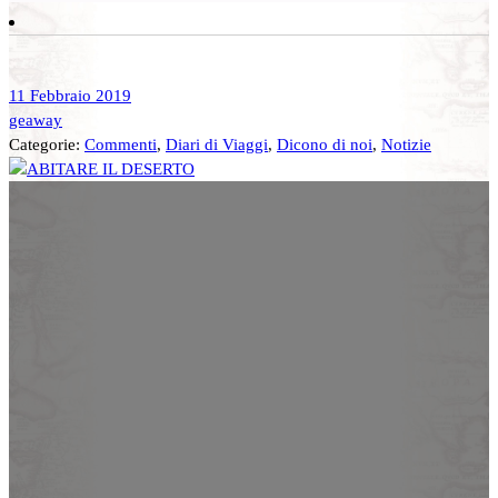
11 Febbraio 2019
geaway
Categorie:
Commenti
,
Diari di Viaggi
,
Dicono di noi
,
Notizie