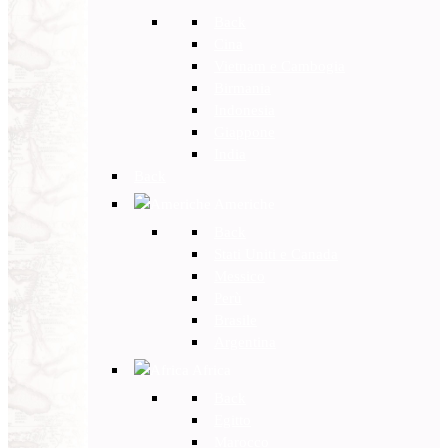
Back
Cina
Vietnam e Cambogia
Birmania
Indonesia
Giappone
India
Back
Americhe
Back
Stati Uniti e Canada
Messico
Perù
Brasile
Argentina
Africa
Back
Egitto
Marocco