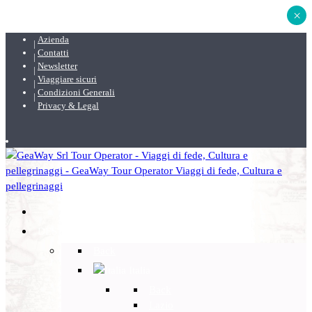
×
Azienda
Contatti
Newsletter
Viaggiare sicuri
Condizioni Generali
Privacy & Legal
DESTINAZIONI
Back
Italia
Back
Lazio