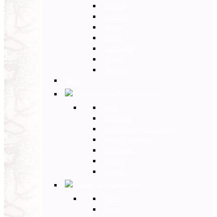
Umbria
Abruzzo
Veneto
Sicilia
Campania
Puglia
Toscana
Back
Europa Ovest
Back
Germania
Gran Bretagna e Irlanda
Paesi Scandinavi
Portogallo
Spagna
Francia
Europa Est
Back
Russia