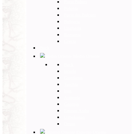
Paesi Baltici
Polonia
Paesi dei Balcani
Bulgaria
Ungheria
Romania
Grecia
Back
Medio Oriente
Back
Israele
Giordania
Turchia
Iran
Armenia
Georgia
Emirati Arabi
Uzbekistan
Oman
Estremo Oriente