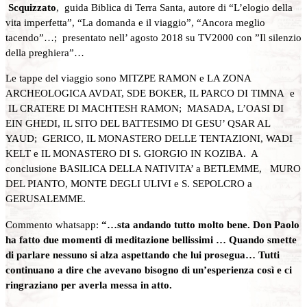
Scquizzato
, guida Biblica di Terra Santa, autore di “L’elogio della
vita imperfetta”, “La domanda e il viaggio”, “Ancora meglio
tacendo”…; presentato nell’ agosto 2018 su TV2000 con ”Il silenzio
della preghiera”…
Le tappe del viaggio sono MITZPE RAMON e LA ZONA
ARCHEOLOGICA AVDAT, SDE BOKER, IL PARCO DI TIMNA e
IL CRATERE DI MACHTESH RAMON; MASADA, L’OASI DI
EIN GHEDI, IL SITO DEL BATTESIMO DI GESU’ QSAR AL
YAUD; GERICO, IL MONASTERO DELLE TENTAZIONI, WADI
KELT e IL MONASTERO DI S. GIORGIO IN KOZIBA. A
conclusione BASILICA DELLA NATIVITA’ a BETLEMME, MURO
DEL PIANTO, MONTE DEGLI ULIVI e S. SEPOLCRO a
GERUSALEMME.
Commento whatsapp:
“…sta andando tutto molto bene. Don Paolo
ha fatto due momenti di meditazione bellissimi … Quando smette
di parlare nessuno si alza aspettando che lui prosegua… Tutti
continuano a dire che avevano bisogno di un’esperienza così e ci
ringraziano per averla messa in atto.