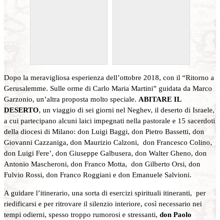
Dopo la meravigliosa esperienza dell’ottobre 2018, con il “Ritorno a
Gerusalemme. Sulle orme di Carlo Maria Martini” guidata da Marco
Garzonio, un’altra proposta molto speciale.
ABITARE IL
DESERTO
, un viaggio di sei giorni nel Neghev, il deserto di Israele,
a cui partecipano alcuni laici impegnati nella pastorale e 15 sacerdoti
della diocesi di Milano: don Luigi Baggi, don Pietro Bassetti, don
Giovanni Cazzaniga, don Maurizio Calzoni, don Francesco Colino,
don Luigi Fere’, don Giuseppe Galbusera, don Walter Gheno, don
Antonio Mascheroni, don Franco Motta, don Gilberto Orsi, don
Fulvio Rossi, don Franco Roggiani e don Emanuele Salvioni.
A guidare l’itinerario, una sorta di esercizi spirituali itineranti, per
riedificarsi e per ritrovare il silenzio interiore, così necessario nei
tempi odierni, spesso troppo rumorosi e stressanti,
don Paolo