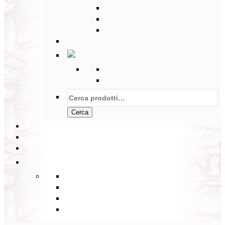
Tunisia
Etiopia
Sud Africa
Back
Australia e Pacifico
Back
Australia
Cerca:
Cerca
PARTENZE GARANTITE
INCOMING
BLOG
Back
Eventi
Diario di Viaggi
Notizie