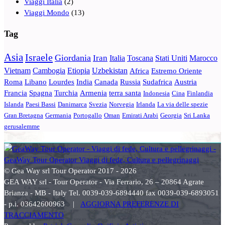
Viaggi Italia
(2)
Viaggi Mondo
(13)
Tag
Asia
Israele
Giordania
Iran
Italia
Toscana
Stati Uniti
Marocco
Vietnam
Cambogia
Etiopia
Uzbekistan
Africa
Estremo Oriente
Roma
Libano
Lourdes
India
Canada
Russia
Sudafrica
Austria
Francia
Spagna
Turchia
Armenia
terra santa
Indonesia
Cina
Finlandia
Islanda
Paesi Bassi
Danimarca
Svezia
Norvegia
Irlanda
La via delle spezie
Gran Bretagna
Germania
Portogallo
Oman
Emirati Arabi
Georgia
Sri Lanka
gerusalemme
© Gea Way srl Tour Operator 2017 - 2026
GEA WAY srl - Tour Operator - Via Ferrario, 26 – 20864 Agrate
Brianza - MB - Italy Tel. 0039-039-6894440 fax 0039-039-6893051
- p.i. 03642600963 |
AGGIORNA PREFERENZE DI
TRACCIAMENTO