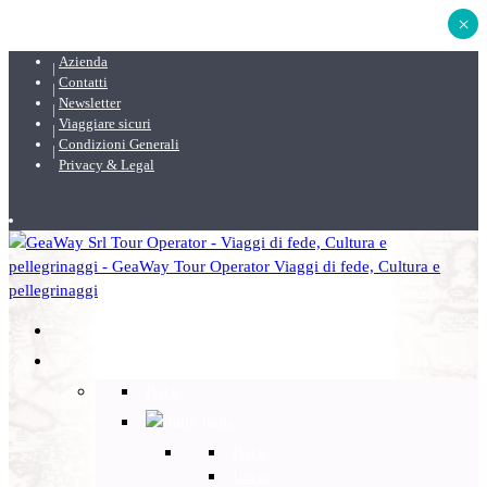
×
Azienda
Contatti
Newsletter
Viaggiare sicuri
Condizioni Generali
Privacy & Legal
DESTINAZIONI
Back
Italia
Back
Lazio