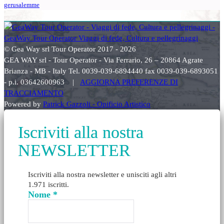
gerusalemme
© Gea Way srl Tour Operator 2017 - 2026
GEA WAY srl - Tour Operator - Via Ferrario, 26 – 20864 Agrate
Brianza - MB - Italy Tel. 0039-039-6894440 fax 0039-039-6893051
- p.i. 03642600963 |
AGGIORNA PREFERENZE DI
TRACCIAMENTO
Powered by
Patrick Gazzoli - Opificio Artistico
Iscriviti alla nostra
NEWSLETTER
Iscriviti alla nostra newsletter e unisciti agli altri
1.971 iscritti.
Nome
*