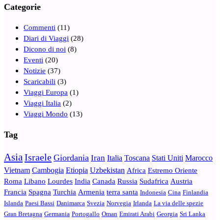
Categorie
Commenti
(11)
Diari di Viaggi
(28)
Dicono di noi
(8)
Eventi
(20)
Notizie
(37)
Scaricabili
(3)
Viaggi Europa
(1)
Viaggi Italia
(2)
Viaggi Mondo
(13)
Tag
Asia
Israele
Giordania
Iran
Italia
Toscana
Stati Uniti
Marocco
Vietnam
Cambogia
Etiopia
Uzbekistan
Africa
Estremo Oriente
Roma
Libano
Lourdes
India
Canada
Russia
Sudafrica
Austria
Francia
Spagna
Turchia
Armenia
terra santa
Indonesia
Cina
Finlandia
Islanda
Paesi Bassi
Danimarca
Svezia
Norvegia
Irlanda
La via delle spezie
Gran Bretagna
Germania
Portogallo
Oman
Emirati Arabi
Georgia
Sri Lanka