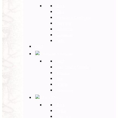
Back
Cina
Vietnam e Cambogia
Birmania
Indonesia
Giappone
India
Back
Americhe
Back
Stati Uniti e Canada
Messico
Perù
Brasile
Argentina
Africa
Back
Egitto
Marocco