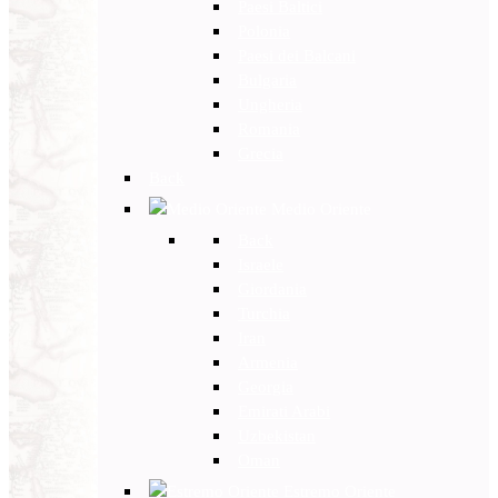
Paesi Baltici
Polonia
Paesi dei Balcani
Bulgaria
Ungheria
Romania
Grecia
Back
Medio Oriente
Back
Israele
Giordania
Turchia
Iran
Armenia
Georgia
Emirati Arabi
Uzbekistan
Oman
Estremo Oriente