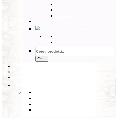
Tunisia
Etiopia
Sud Africa
Back
Australia e Pacifico
Back
Australia
Cerca:
Cerca
PARTENZE GARANTITE
INCOMING
BLOG
Back
Eventi
Diario di Viaggi
Notizie