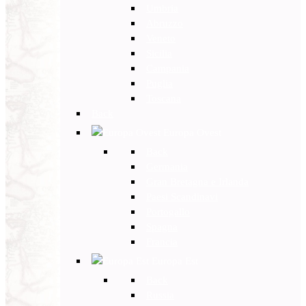
Umbria
Abruzzo
Veneto
Sicilia
Campania
Puglia
Toscana
Back
Europa Ovest
Back
Germania
Gran Bretagna e Irlanda
Paesi Scandinavi
Portogallo
Spagna
Francia
Europa Est
Back
Russia