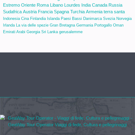
Estremo Oriente
Roma
Libano
Lourdes
India
Canada
Russia
Sudafrica
Austria
Francia
Spagna
Turchia
Armenia
terra santa
Indonesia
Cina
Finlandia
Islanda
Paesi Bassi
Danimarca
Svezia
Norvegia
Irlanda
La via delle spezie
Gran Bretagna
Germania
Portogallo
Oman
Emirati Arabi
Georgia
Sri Lanka
gerusalemme