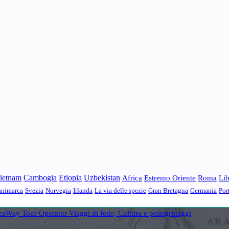
ietnam
Cambogia
Etiopia
Uzbekistan
Africa
Estremo Oriente
Roma
Li
nimarca
Svezia
Norvegia
Irlanda
La via delle spezie
Gran Bretagna
Germania
Por