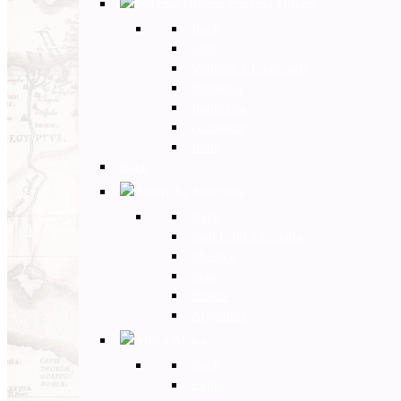
Estremo Oriente
Back
Cina
Vietnam e Cambogia
Birmania
Indonesia
Giappone
India
Back
Americhe
Back
Stati Uniti e Canada
Messico
Perù
Brasile
Argentina
Africa
Back
Egitto