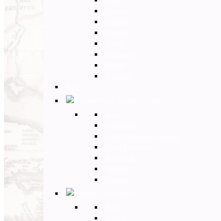
Umbria
Abruzzo
Veneto
Sicilia
Campania
Puglia
Toscana
Back
Europa Ovest
Back
Germania
Gran Bretagna e Irlanda
Paesi Scandinavi
Portogallo
Spagna
Francia
Europa Est
Back
Russia