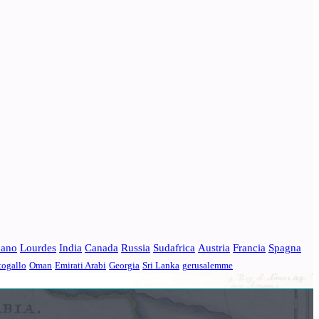
bano
Lourdes
India
Canada
Russia
Sudafrica
Austria
Francia
Spagna
togallo
Oman
Emirati Arabi
Georgia
Sri Lanka
gerusalemme