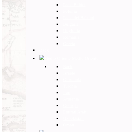
Paesi Baltici
Polonia
Paesi dei Balcani
Bulgaria
Ungheria
Romania
Grecia
Back
Medio Oriente
Back
Israele
Giordania
Turchia
Iran
Armenia
Georgia
Emirati Arabi
Uzbekistan
Oman