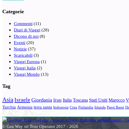
Categorie
Commenti
(11)
Diari di Viaggi
(28)
Dicono di noi
(8)
Eventi
(20)
Notizie
(37)
Scaricabili
(3)
Viaggi Europa
(1)
Viaggi Italia
(2)
Viaggi Mondo
(13)
Tag
Asia
Israele
Giordania
Iran
Italia
Toscana
Stati Uniti
Marocco
V
Turchia
Armenia
terra santa
Indonesia
Cina
Finlandia
Islanda
Paesi Bassi
Da
© Gea Way srl Tour Operator 2017 - 2026