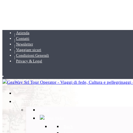
Azienda
Contatti
Newsletter
Viaggiare sicuri
Condizioni Generali
Privacy & Legal
DESTINAZIONI
Back
Italia
Back
Lazio