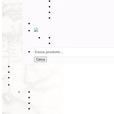
Marocco
Tunisia
Etiopia
Sud Africa
Back
Australia e Pacifico
Back
Australia
Cerca:
Cerca
PARTENZE GARANTITE
INCOMING
BLOG
Back
Eventi
Diario di Viaggi
Notizie