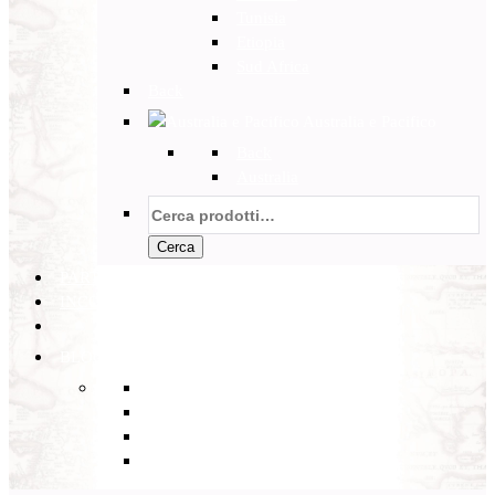
Tunisia
Etiopia
Sud Africa
Back
Australia e Pacifico
Back
Australia
Cerca:
Cerca
PARTENZE GARANTITE
INCOMING
BLOG
Back
Eventi
Diario di Viaggi
Notizie