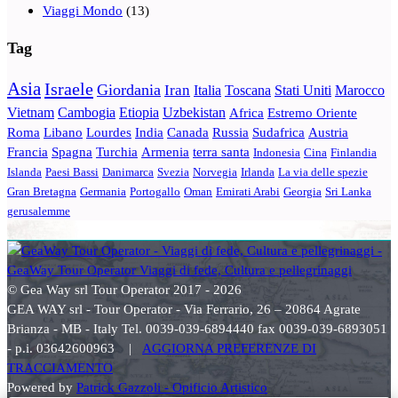
Viaggi Mondo
(13)
Tag
Asia
Israele
Giordania
Iran
Italia
Toscana
Stati Uniti
Marocco
Vietnam
Cambogia
Etiopia
Uzbekistan
Africa
Estremo Oriente
Roma
Libano
Lourdes
India
Canada
Russia
Sudafrica
Austria
Francia
Spagna
Turchia
Armenia
terra santa
Indonesia
Cina
Finlandia
Islanda
Paesi Bassi
Danimarca
Svezia
Norvegia
Irlanda
La via delle spezie
Gran Bretagna
Germania
Portogallo
Oman
Emirati Arabi
Georgia
Sri Lanka
gerusalemme
© Gea Way srl Tour Operator 2017 - 2026
GEA WAY srl - Tour Operator - Via Ferrario, 26 – 20864 Agrate
Brianza - MB - Italy Tel. 0039-039-6894440 fax 0039-039-6893051
- p.i. 03642600963 |
AGGIORNA PREFERENZE DI
TRACCIAMENTO
Powered by
Patrick Gazzoli - Opificio Artistico