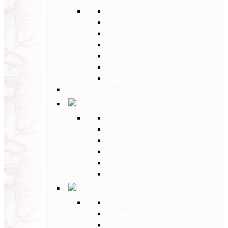
Back
Cina
Vietnam e Cambogia
Birmania
Indonesia
Giappone
India
Back
Americhe
Back
Stati Uniti e Canada
Messico
Perù
Brasile
Argentina
Africa
Back
Egitto
Marocco