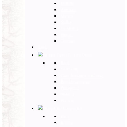
Umbria
Abruzzo
Veneto
Sicilia
Campania
Puglia
Toscana
Back
Europa Ovest
Back
Germania
Gran Bretagna e Irlanda
Paesi Scandinavi
Portogallo
Spagna
Francia
Europa Est
Back
Russia