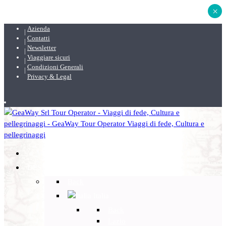
×
Azienda
Contatti
Newsletter
Viaggiare sicuri
Condizioni Generali
Privacy & Legal
DESTINAZIONI
Back
Italia
Back
Lazio