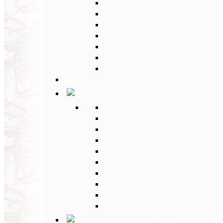
Paesi Baltici
Polonia
Paesi dei Balcani
Bulgaria
Ungheria
Romania
Grecia
Back
Medio Oriente
Back
Israele
Giordania
Turchia
Iran
Armenia
Georgia
Emirati Arabi
Uzbekistan
Oman
Estremo Oriente